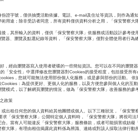
份證字號，僅供抽獎活動依據。電話、e-mail及住址等資訊，則作為通
學術用途；除非受訪者同意，所有資料僅供資料分析之用，「保安警察大
員後，其所輸入的資料，僅供「保安警察大隊」依服務或活動設計參考使
的瀏覽器、瀏覽及點選紀錄等資料，「保安警察大隊」僅對全體使用者行為
同喜好，經由瀏覽器寫入使用者硬碟的一些簡短資訊。您可以在不同的瀏覽器上
項」的「安全性」中選擇修改您瀏覽器對Cookies的接受程度，包括接受所有co
有的cookies，您就可能無法使用部份個人化服務，或是參與部份的活動。
ookies：為提供更好、更個人化的服務，以及方便您參與個人化的互動活
瀏覽模式，以了解網頁瀏覽的情況，做為「保安警察大隊」改善服務的參
之政策
、或出租任何您的個人資料給其他團體或個人。以下三種狀況，「保安警
，要求「保安警察大隊」公開特定個人資料時，「保安警察大隊」將視司法
配合。當有人可能違反「保安警察大隊」服務條款，或者可能損害或妨礙
警察大隊」有理由相信揭露此資料係為辨識、連絡或對該人採取法律行動