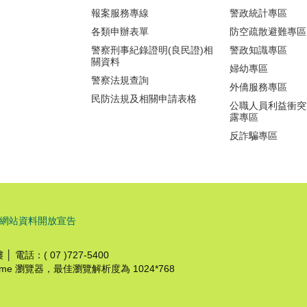
報案服務專線
警政統計專區
各類申辦表單
防空疏散避難專區
警察刑事紀錄證明(良民證)相
警政知識專區
關資料
婦幼專區
警察法規查詢
外僑服務專區
民防法規及相關申請表格
公職人員利益衝突
露專區
反詐騙專區
網站資料開放宣告
電話：( 07 )727-5400
hrome 瀏覽器，最佳瀏覽解析度為 1024*768